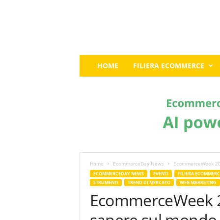
E
HOME
FILIERA ECOMMERCE
c
o
m
m
e
r
c
e
G
u
Home
EcommerceDay News
EcommerceWeek 2024
r
ECOMMERCEDAY NEWS
EVENTI
FILIERA ECOMMERC
STRUMENTI
TREND DI MERCATO
WEB MARKETING
u
EcommerceWeek 202
:
I
sapere sul mondo
l