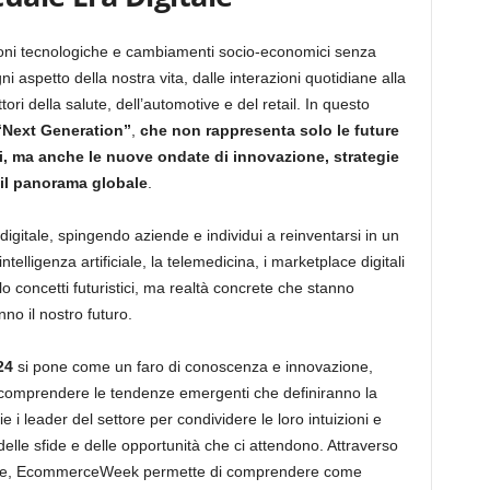
ioni tecnologiche e cambiamenti socio-economici senza
i aspetto della nostra vita, dalle interazioni quotidiane alla
ri della salute, dell’automotive e del retail. In questo
“Next Generation”
,
che non rappresenta solo le future
i, ma anche le nuove ondate di innovazione, strategie
il panorama globale
.
igitale, spingendo aziende e individui a reinventarsi in un
elligenza artificiale, la telemedicina, i marketplace digitali
o concetti futuristici, ma realtà concrete che stanno
no il nostro futuro.
24
si pone come un faro di conoscenza e innovazione,
 comprendere le tendenze emergenti che definiranno la
i leader del settore per condividere le loro intuizioni e
elle sfide e delle opportunità che ci attendono. Attraverso
atiche, EcommerceWeek permette di comprendere come