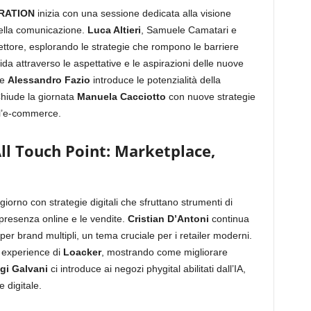
RATION
inizia con una sessione dedicata alla visione
ella comunicazione.
Luca Altieri
, Samuele Camatari e
settore, esplorando le strategie che rompono le barriere
ida attraverso le aspettative e le aspirazioni delle nuove
re
Alessandro Fazio
introduce le potenzialità della
Chiude la giornata
Manuela Cacciotto
con nuove strategie
ll’e-commerce.
l Touch Point: Marketplace,
iorno con strategie digitali che sfruttano strumenti di
presenza online e le vendite.
Cristian D’Antoni
continua
er brand multipli, un tema cruciale per i retailer moderni.
s experience di
Loacker
, mostrando come migliorare
gi Galvani
ci introduce ai negozi phygital abilitati dall’IA,
 digitale.