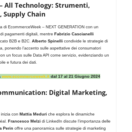
All Technology: Strumenti,
, Supply Chain
nata di EcommerceWeek – NEXT GENERATION con un
di pagamenti digitali, mentre
Fabrizio Cascianelli
ercato B2B e B2C.
Alberto Spinelli
condivide le strategie di
ina, ponendo l’accento sulle aspettative dei consumatori
on un focus sulle Data API come servizio, evidenziando un
ile e futura dei dati.
a
www.ecommerceweek.it
dal 17 al 21 Giugno 2024
mmunication: Digital Marketing,
inizia con
Mattia Meduri
che esplora le dinamiche
éal.
Francesco Melzi
di LinkedIn discute l’importanza delle
a Perin
offre una panoramica sulle strategie di marketing