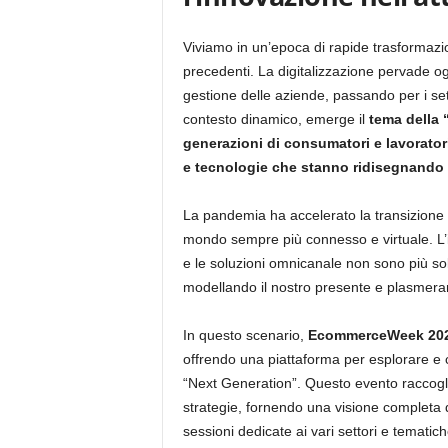
Viviamo in un’epoca di rapide trasformaz
precedenti. La digitalizzazione pervade ogn
gestione delle aziende, passando per i setto
contesto dinamico, emerge il
tema della 
generazioni di consumatori e lavorator
e tecnologie che stanno ridisegnando 
La pandemia ha accelerato la transizione d
mondo sempre più connesso e virtuale. L’int
e le soluzioni omnicanale non sono più sol
modellando il nostro presente e plasmeran
In questo scenario,
EcommerceWeek 20
offrendo una piattaforma per esplorare e
“Next Generation”. Questo evento raccoglie 
strategie, fornendo una visione completa d
sessioni dedicate ai vari settori e tem