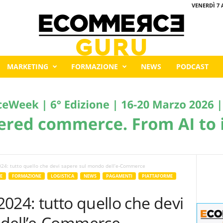
VENERDÌ 7 
MARKETING
FORMAZIONE
NEWS
PODCAST
: tutto quello che devi sapere sul mondo dell’e-Commerce
E
FORMAZIONE
LOGISTICA
NEWS
PAGAMENTI
PIATTAFORME
4: tutto quello che devi
 dell’e-Commerce