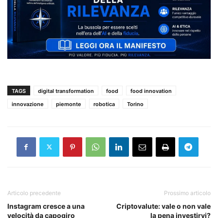
TAGS
digital transformation
food
food innovation
innovazione
piemonte
robotica
Torino
Articolo precedente
Prossimo articolo
Instagram cresce a una
Criptovalute: vale o non vale
velocità da capogiro
la pena investirvi?