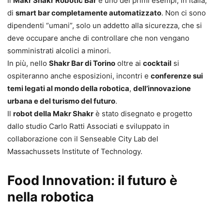
Il
Makr Shakr Robotic Bar
è uno dei primi esempi, in Italia,
di
smart bar completamente automatizzato
. Non ci sono
dipendenti “umani”, solo un addetto alla sicurezza, che si
deve occupare anche di controllare che non vengano
somministrati alcolici a minori.
In più, nello
Shakr Bar di Torino
oltre ai
cocktail
si
ospiteranno anche esposizioni, incontri e
conferenze sui
temi legati al mondo della robotica
,
dell’innovazione
urbana e del turismo del futuro
.
Il
robot della Makr Shakr
è stato disegnato e progetto
dallo studio Carlo Ratti Associati e sviluppato in
collaborazione con il Senseable City Lab del
Massachussets Institute of Technology.
Food Innovation: il futuro è
nella robotica