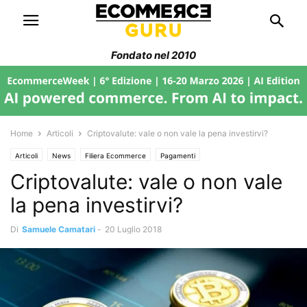
Fondato nel 2010
Home
Articoli
Criptovalute: vale o non vale la pena investirvi?
Articoli
News
Filiera Ecommerce
Pagamenti
Criptovalute: vale o non vale
la pena investirvi?
Di
Samuele Camatari
-
20 Luglio 2018