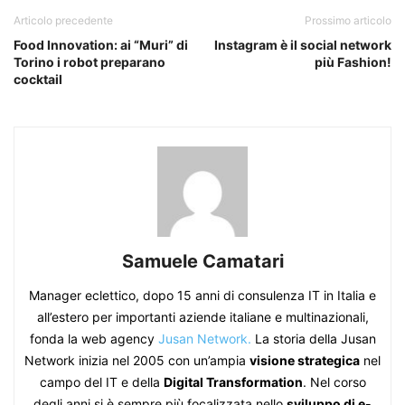
Articolo precedente
Prossimo articolo
Food Innovation: ai “Muri” di
Instagram è il social network
Torino i robot preparano
più Fashion!
cocktail
Samuele Camatari
Manager eclettico, dopo 15 anni di consulenza IT in Italia e
all’estero per importanti aziende italiane e multinazionali,
fonda la web agency
Jusan Network.
La storia della Jusan
Network inizia nel 2005 con un’ampia
visione strategica
nel
campo del IT e della
Digital Transformation
. Nel corso
degli anni si è sempre più focalizzata nello
sviluppo di e-