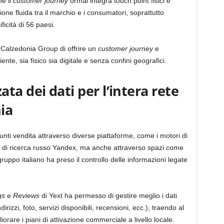
he il
customer journey
ormai integra touch point fisici e
zione fluida tra il marchio e i consumatori, soprattutto
ficità di 56 paesi.
 Calzedonia Group di offrire un
customer journey
e
nte, sia fisico sia digitale e senza confini geografici.
ta dei dati per l’intera rete
ia
 punti vendita attraverso diverse piattaforme, come i motori di
 di ricerca russo Yandex, ma anche attraverso spazi come
ruppo italiano ha preso il controllo delle informazioni legate
gs
e
Reviews
di Yext ha permesso di gestire meglio i dati
ndirizzi, foto, servizi disponibili, recensioni, ecc.), traendo al
rare i piani di attivazione commerciale a livello locale.