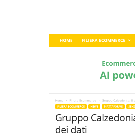
E
HOME
FILIERA ECOMMERCE
c
o
m
m
e
r
c
e
G
u
Home
Filiera Ecommerce
Gruppo Calzedonia: il d
r
FILIERA ECOMMERCE
NEWS
PIATTAFORME
SENZ
u
Gruppo Calzedonia: 
:
I
dei dati
l