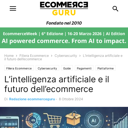
Fondato nel 2010
Home
Filiera Ecommerce
Cybersecurity
L’intelligenza artificiale e
il futuro dell’ecommerce
Filiera Ecommerce
Cybersecurity
Guide
Pagamenti
Piattaforme
L’intelligenza artificiale e il
Trend di Mercato
Web Marketing
futuro dell’ecommerce
Di
Redazione ecommerceguru
-
8 Ottobre 2024