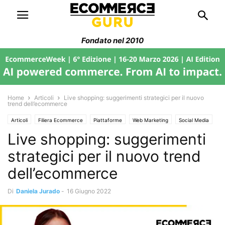
Fondato nel 2010
Home
Articoli
Live shopping: suggerimenti strategici per il nuovo
trend dell’ecommerce
Articoli
Filiera Ecommerce
Piattaforme
Web Marketing
Social Media
Live shopping: suggerimenti
Trend di Mercato
Trend dei social media
strategici per il nuovo trend
dell’ecommerce
Di
Daniela Jurado
-
16 Giugno 2022