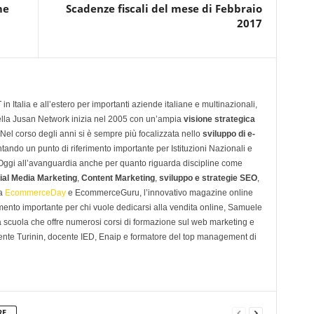
me
Scadenze fiscali del mese di Febbraio
2017
n Italia e all’estero per importanti aziende italiane e multinazionali,
ella Jusan Network inizia nel 2005 con un’ampia
visione strategica
 Nel corso degli anni si è sempre più focalizzata nello
sviluppo di e-
tando un punto di riferimento importante per Istituzioni Nazionali e
. Oggi all’avanguardia anche per quanto riguarda discipline come
ial Media Marketing
,
Content Marketing
,
sviluppo e strategie SEO
,
 a
EcommerceDay
e EcommerceGuru, l’innovativo magazine online
imento importante per chi vuole dedicarsi alla vendita online, Samuele
scuola che offre numerosi corsi di formazione sul web marketing e
ente Turinin, docente IED, Enaip e formatore del top management di
RE