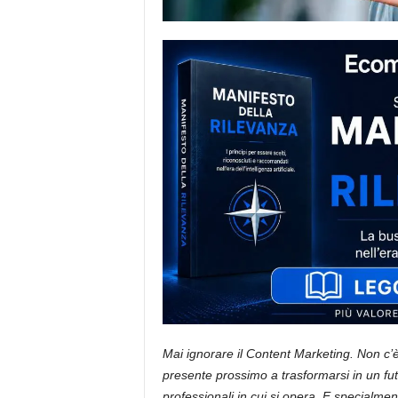
i
s
t
i
d
e
l
l
'
e
-
c
o
m
m
e
r
c
e
Mai ignorare il Content Marketing. Non c’è
presente prossimo a trasformarsi in un futu
professionali in cui si opera. E specialm