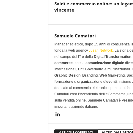
Saldi e commercio online: un lega
vincente
Samuele Camatari
Manager eclettico, dopo 15 anni di consulenza IT i
fonda la web agency
Jusan Network.
La storia d
nel campo del IT e della
Digital Transformation
.
commerce
e nella
comunicazione digitale
diven
Internazionali, Enti Governativi e multinazionali
Graphic Design
,
Branding
,
Web Marketing
,
Soc
formazione
e
organizzazione d’eventi
. Insieme
dedicato al commercio elettronico, punto di rifer
Camatari crea l’Accademia dell’eCommerce, una 
sulla vendita online. Samuele Camatari è Presid
importanti aziende italiane.
ARTICOLI CORRELATI
ALTRO DALL'AUTO