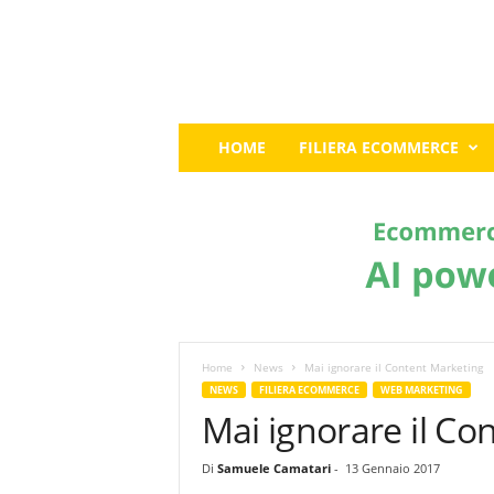
E
HOME
FILIERA ECOMMERCE
c
o
m
m
e
r
c
e
G
u
Home
News
Mai ignorare il Content Marketing
r
NEWS
FILIERA ECOMMERCE
WEB MARKETING
u
Mai ignorare il Co
:
I
Di
Samuele Camatari
-
13 Gennaio 2017
l