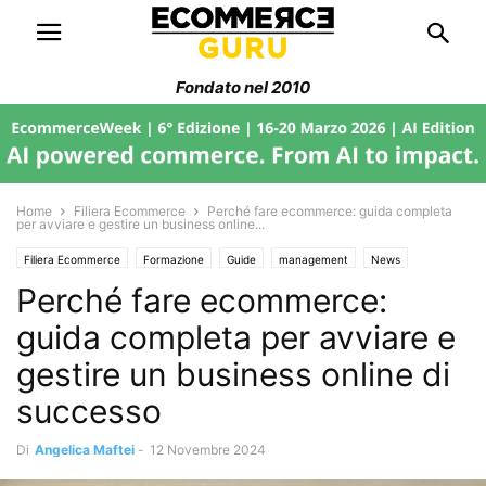
Fondato nel 2010
Home
Filiera Ecommerce
Perché fare ecommerce: guida completa
per avviare e gestire un business online...
Filiera Ecommerce
Formazione
Guide
management
News
Perché fare ecommerce:
Trend di Mercato
guida completa per avviare e
gestire un business online di
successo
Di
Angelica Maftei
-
12 Novembre 2024