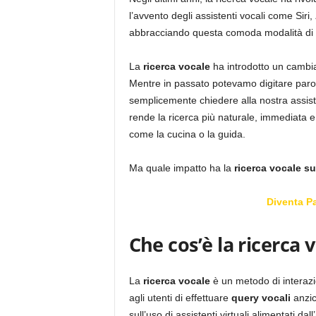
l’avvento degli assistenti vocali come Siri,
abbracciando questa comoda modalità di r
La
ricerca vocale
ha introdotto un cambiam
Mentre in passato potevamo digitare paro
semplicemente chiedere alla nostra assist
rende la ricerca più naturale, immediata e i
come la cucina o la guida.
Ma quale impatto ha la
ricerca vocale su
Diventa P
Che cos’è la ricerca 
La
ricerca vocale
è un metodo di interazio
agli utenti di effettuare
query vocali
anzi
sull’uso di assistenti virtuali alimentati dall’