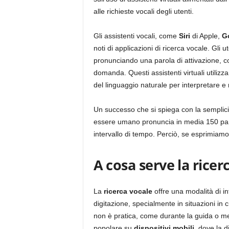
alle richieste vocali degli utenti.
Gli assistenti vocali, come
Siri
di Apple,
Go
noti di applicazioni di ricerca vocale. Gli
pronunciando una parola di attivazione, co
domanda. Questi assistenti virtuali utiliz
del linguaggio naturale per interpretare e
Un successo che si spiega con la semplicità
essere umano pronuncia in media 150 parole
intervallo di tempo. Perciò, se esprimiamo
A cosa serve la ricer
La
ricerca vocale
offre una modalità di in
digitazione, specialmente in situazioni in 
non è pratica, come durante la guida o men
popolare su
dispositivi mobili
, dove la 