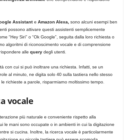
ogle
Assistant
e
Amazon Alexa,
sono alcuni esempi ben
 utenti possono attivare questi assistenti semplicemente
me “Hey Siri” o “Ok Google”, seguita dalla loro richiesta o
zano algoritmi di riconoscimento vocale e di comprensione
 rispondere alle
query
degli utenti.
 con cui si può inoltrare una richiesta. Infatti, se un
 al minuto, ne digita solo 40 sulla tastiera nello stesso
 le richieste a parole, risparmiamo moltissimo tempo.
ca vocale
terazione più naturale e conveniente rispetto alla
cui le mani sono occupate o in ambienti in cui la digitazione
tre si cucina. Inoltre, la ricerca vocale è particolarmente
digitazione su piccole tastiere può essere scomoda.