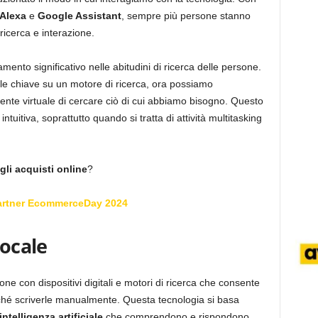
Alexa
e
Google Assistant
, sempre più persone stanno
icerca e interazione.
ento significativo nelle abitudini di ricerca delle persone.
le chiave su un motore di ricerca, ora possiamo
ente virtuale di cercare ciò di cui abbiamo bisogno. Questo
ntuitiva, soprattutto quando si tratta di attività multitasking
gli acquisti online
?
artner EcommerceDay 2024
vocale
ne con dispositivi digitali e motori di ricerca che consente
ché scriverle manualmente. Questa tecnologia si basa
intelligenza artificiale
che comprendono e rispondono