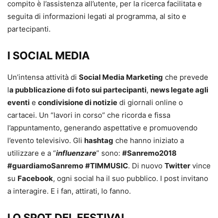
compito è l’assistenza all’utente, per la ricerca facilitata e
seguita di informazioni legati al programma, al sito e
partecipanti.
I SOCIAL MEDIA
Un’intensa attività di
Social Media Marketing
che prevede
l
a pubblicazione di foto sui partecipanti
,
news legate agli
eventi
e
condivisione di notizie
di giornali online o
cartacei. Un “lavori in corso” che ricorda e fissa
l’appuntamento, generando aspettative e promuovendo
l’evento televisivo. Gli
hashtag
che hanno iniziato a
utilizzare e a “
influenzare
” sono:
#Sanremo2018
#guardiamoSanremo
#TIMMUSIC
. Di nuovo
Twitter
vince
su
Facebook
, ogni social ha il suo pubblico. I post invitano
a interagire. E i fan, attirati, lo fanno.
LO SPOT DEL FESTIVAL