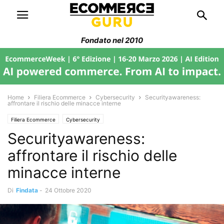
Fondato nel 2010
Home
Filiera Ecommerce
Cybersecurity
Securityawareness:
affrontare il rischio delle minacce interne
Filiera Ecommerce
Cybersecurity
Securityawareness:
affrontare il rischio delle
minacce interne
Di
Findata
-
24 Ottobre 2020