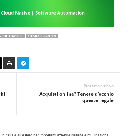
N PER LE IMPRESE
STRATEGIE LINKEDIN
Prossimo articolo
chi
Acquisti online? Tenete d’occhio
queste regole
n Italia e all’estero per importanti aziende italiane e multinazionali,