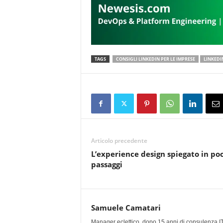
TAGS
CONSIGLI LINKEDIN PER LE IMPRESE
LINKEDI
Articolo precedente
L’experience design spiegato in po
passaggi
Samuele Camatari
Manager eclettico, dopo 15 anni di consulenza IT i