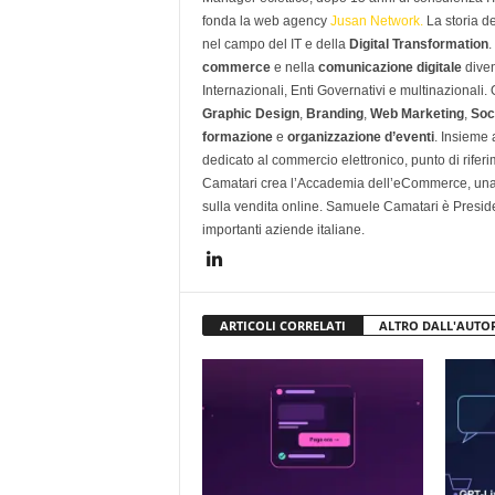
fonda la web agency
Jusan Network.
La storia d
nel campo del IT e della
Digital Transformation
.
commerce
e nella
comunicazione digitale
diven
Internazionali, Enti Governativi e multinazionali
Graphic Design
,
Branding
,
Web Marketing
,
Soc
formazione
e
organizzazione d’eventi
. Insieme
dedicato al commercio elettronico, punto di rifer
Camatari crea l’Accademia dell’eCommerce, una 
sulla vendita online. Samuele Camatari è Presid
importanti aziende italiane.
ARTICOLI CORRELATI
ALTRO DALL'AUTO