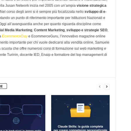
ella Jusan Network inizia nel 2005 con un’ampia
visione strategica
 Nel corso degli anni si è sempre più focalizzata nello
sviluppo di e-
tando un punto di riferimento importante per Istituzioni Nazionali e
. Oggi all’avanguardia anche per quanto riguarda discipline come
ial Media Marketing
,
Content Marketing
,
sviluppo e strategie SEO
,
 a
EcommerceDay
e EcommerceGuru, l’innovativo magazine online
imento importante per chi vuole dedicarsi alla vendita online, Samuele
scuola che offre numerosi corsi di formazione sul web marketing e
ente Turinin, docente IED, Enaip e formatore del top management di
RE