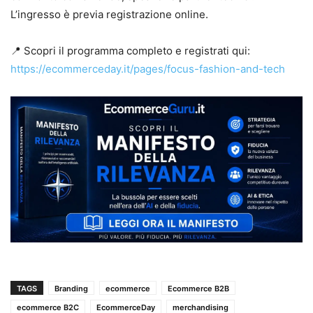
L’ingresso è previa registrazione online.
📍 Scopri il programma completo e registrati qui:
https://ecommerceday.it/pages/focus-fashion-and-tech
TAGS
Branding
ecommerce
Ecommerce B2B
ecommerce B2C
EcommerceDay
merchandising