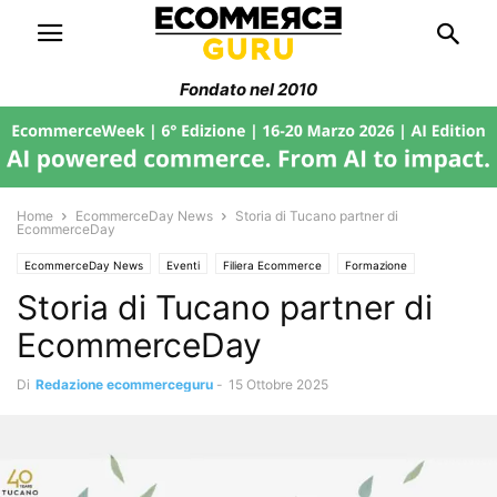
Fondato nel 2010
Home
EcommerceDay News
Storia di Tucano partner di
EcommerceDay
EcommerceDay News
Eventi
Filiera Ecommerce
Formazione
Storia di Tucano partner di
management
News
Trend di Mercato
Web Marketing
EcommerceDay
Di
Redazione ecommerceguru
-
15 Ottobre 2025