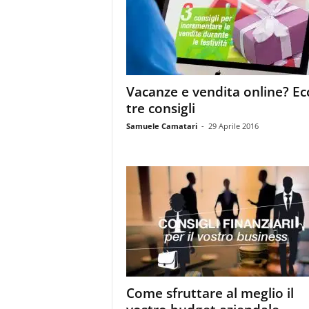
Vacanze e vendita online? Ec
tre consigli
Samuele Camatari
-
29 Aprile 2016
Come sfruttare al meglio il