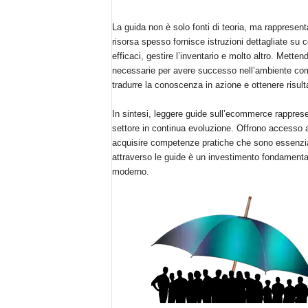
i
s
La guida non è solo fonti di teoria, ma rapprese
t
risorsa spesso fornisce istruzioni dettagliate su c
i
efficaci, gestire l’inventario e molto altro. Mette
d
necessarie per avere successo nell’ambiente com
e
tradurre la conoscenza in azione e ottenere risultat
l
l
In sintesi, leggere guide sull’ecommerce rapprese
'
settore in continua evoluzione. Offrono accesso a
e
acquisire competenze pratiche che sono essenzia
-
attraverso le guide è un investimento fondament
c
moderno.
o
m
m
e
r
c
e