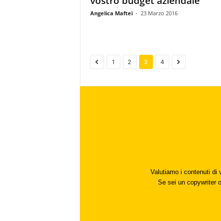
vostro budget aziendale
Angelica Maftei
-
23 Marzo 2016
1
2
3
4
Valutiamo i contenuti di 
Se sei un copywriter o 