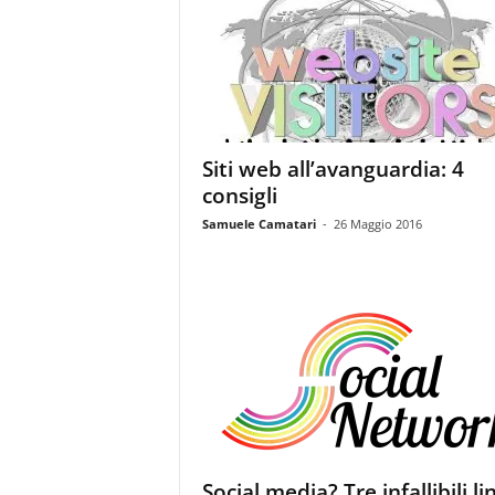
Siti web all’avanguardia: 4
consigli
Samuele Camatari
-
26 Maggio 2016
Social media? Tre infallibili li