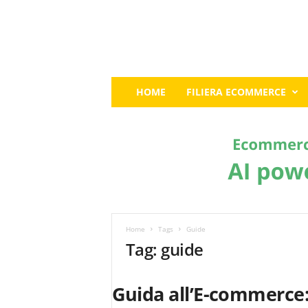
E
HOME
FILIERA ECOMMERCE
c
o
m
m
e
r
c
e
G
u
Home
Tags
Guide
r
Tag: guide
u
:
I
Guida all’E-commerce:
l