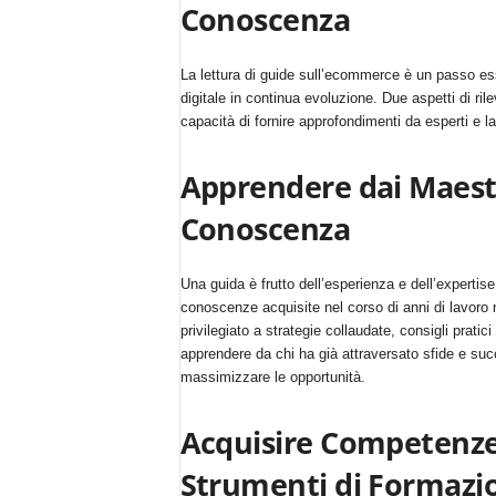
Conoscenza
m
a
g
La lettura di guide sull’ecommerce è un passo e
a
digitale in continua evoluzione. Due aspetti di ri
z
capacità di fornire approfondimenti da esperti e l
i
n
e
Apprendere dai Maestr
d
Conoscenza
e
i
p
Una guida è frutto dell’esperienza e dell’expertise
r
conoscenze acquisite nel corso di anni di lavoro
o
privilegiato a strategie collaudate, consigli pratic
f
apprendere da chi ha già attraversato sfide e suc
e
massimizzare le opportunità.
s
s
i
Acquisire Competenze
o
Strumenti di Formazi
n