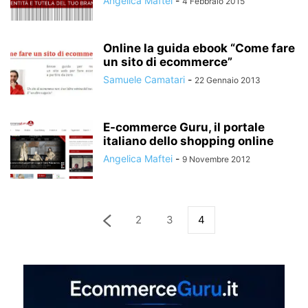
Angelica Maftei
-
4 Febbraio 2015
Online la guida ebook “Come fare
un sito di ecommerce”
Samuele Camatari
-
22 Gennaio 2013
E-commerce Guru, il portale
italiano dello shopping online
Angelica Maftei
-
9 Novembre 2012
2
3
4