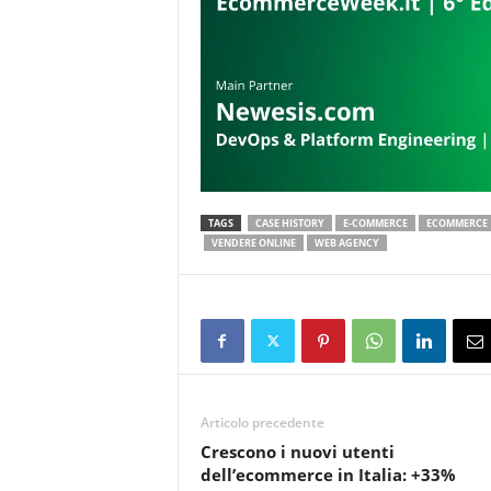
TAGS
CASE HISTORY
E-COMMERCE
ECOMMERCE
VENDERE ONLINE
WEB AGENCY
Articolo precedente
Crescono i nuovi utenti
dell’ecommerce in Italia: +33%