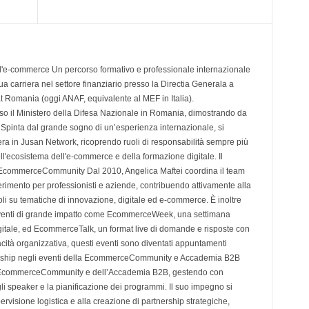
ell'e-commerce Un percorso formativo e professionale internazionale
a carriera nel settore finanziario presso la Directia Generala a
at Romania (oggi ANAF, equivalente al MEF in Italia).
o il Ministero della Difesa Nazionale in Romania, dimostrando da
. Spinta dal grande sogno di un’esperienza internazionale, si
rriera in Jusan Network, ricoprendo ruoli di responsabilità sempre più
ell'ecosistema dell'e-commerce e della formazione digitale. Il
 EcommerceCommunity Dal 2010, Angelica Maftei coordina il team
ferimento per professionisti e aziende, contribuendo attivamente alla
oli su tematiche di innovazione, digitale ed e-commerce. È inoltre
i eventi di grande impatto come EcommerceWeek, una settimana
igitale, ed EcommerceTalk, un format live di domande e risposte con
acità organizzativa, questi eventi sono diventati appuntamenti
rship negli eventi della EcommerceCommunity e Accademia B2B
ella EcommerceCommunity e dell’Accademia B2B, gestendo con
gli speaker e la pianificazione dei programmi. Il suo impegno si
ervisione logistica e alla creazione di partnership strategiche,