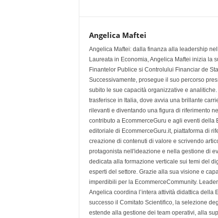
Angelica Maftei
Angelica Maftei: dalla finanza alla leadership n
Laureata in Economia, Angelica Maftei inizia la su
Finantelor Publice si Controlului Financiar de St
Successivamente, prosegue il suo percorso press
subito le sue capacità organizzative e analitiche
trasferisce in Italia, dove avvia una brillante ca
rilevanti e diventando una figura di riferimento n
contributo a EcommerceGuru e agli eventi della
editoriale di EcommerceGuru.it, piattaforma di ri
creazione di contenuti di valore e scrivendo artic
protagonista nell'ideazione e nella gestione d
dedicata alla formazione verticale sui temi del d
esperti del settore. Grazie alla sua visione e cap
imperdibili per la EcommerceCommunity. Leade
Angelica coordina l’intera attività didattica d
successo il Comitato Scientifico, la selezione de
estende alla gestione dei team operativi, alla sup