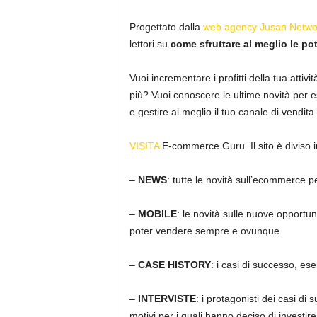
Progettato dalla
web agency
Jusan Netwo
lettori su
come sfruttare al meglio le pot
Vuoi incrementare i profitti della tua attiv
più? Vuoi conoscere le ultime novità per e
e gestire al meglio il tuo canale di vendita
VISITA
E-commerce Guru. Il sito è diviso in
–
NEWS
: tutte le novità sull’ecommerce 
–
MOBILE
: le novità sulle nuove opportu
poter vendere sempre e ovunque
–
CASE HISTORY
: i casi di successo, es
–
INTERVISTE
: i protagonisti dei casi di
motivi per i quali hanno deciso di investir