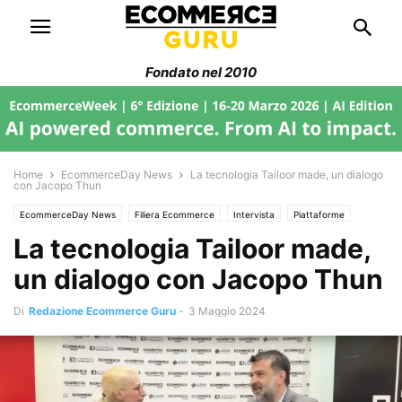
Fondato nel 2010
Home
EcommerceDay News
La tecnologia Tailoor made, un dialogo
con Jacopo Thun
EcommerceDay News
Filiera Ecommerce
Intervista
Piattaforme
La tecnologia Tailoor made,
Trend di Mercato
un dialogo con Jacopo Thun
Di
Redazione Ecommerce Guru
-
3 Maggio 2024