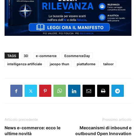
TAGS
3D
e-commerce
EcommerceDay
intelligenza artificiale
jacopo thun
piattaforme
tailoor
Articolo precedente
Prossimo articolo
News e-commerce: ecco le
Meccanismi di inbound e
ultime novità
outbound Open Innovation