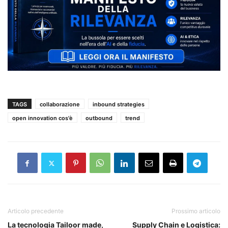
TAGS
collaborazione
inbound strategies
open innovation cos'è
outbound
trend
Articolo precedente
Prossimo articolo
La tecnologia Tailoor made,
Supply Chain e Logistica: