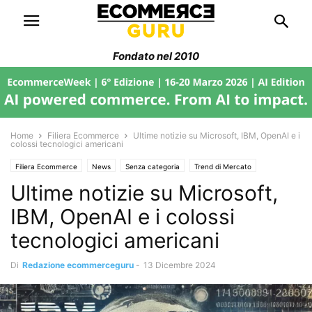
Fondato nel 2010
Home
Filiera Ecommerce
Ultime notizie su Microsoft, IBM, OpenAI e i
colossi tecnologici americani
Filiera Ecommerce
News
Senza categoria
Trend di Mercato
Ultime notizie su Microsoft,
IBM, OpenAI e i colossi
tecnologici americani
Di
Redazione ecommerceguru
-
13 Dicembre 2024