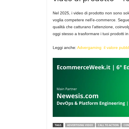
Nel 2025, i video di prodotto non sono so
voglia competere nell’e-commerce. Seguen
qualità che catturano l’attenzione, coinvol
oggi stesso a trasformare i tuoi prodotti in
Leggi anche:
Advergaming: il valore pubbli
TAGS
ADVERTISING VIDEO
CALL TO ACTION
CON