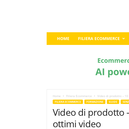
E
HOME
FILIERA ECOMMERCE
c
o
m
m
e
r
c
e
G
u
Home
Filiera Ecommerce
Video di prodotto – 10 
r
FILIERA ECOMMERCE
FORMAZIONE
GUIDE
SENZ
u
Video di prodotto –
:
I
ottimi video
l