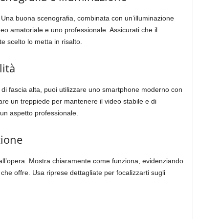
eo. Una buona scenografia, combinata con un’illuminazione
deo amatoriale e uno professionale. Assicurati che il
e scelto lo metta in risalto.
lità
i fascia alta, puoi utilizzare uno smartphone moderno con
zare un treppiede per mantenere il video stabile e di
e un aspetto professionale.
zione
 all’opera. Mostra chiaramente come funziona, evidenziando
i che offre. Usa riprese dettagliate per focalizzarti sugli