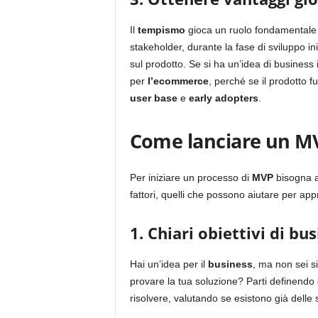
Il
tempismo
gioca un ruolo fondamentale i
stakeholder, durante la fase di sviluppo ini
sul prodotto. Se si ha un’idea di business
per
l’ecommerce
, perché se il prodotto 
user
base
e
early
adopters
.
Come lanciare un MV
Per iniziare un processo di
MVP
bisogna av
fattori, quelli che possono aiutare per app
1.
Chiari obiettivi di bu
Hai un’idea per il
business
, ma non sei s
provare la tua soluzione? Parti definendo
risolvere, valutando se esistono già delle 