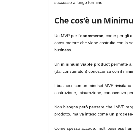
successo a lungo termine.
Che cos’è un Minimu
Un MVP per l’
ecommerce
, come per gli a
consumatore che viene costruita con la sola
business.
Un
minimum viable product
permette all
(dai consumatori) conoscenza con il mini
I business con un mindset MVP rivisitano 
costruzione, misurazione, conoscenza per 
Non bisogna però pensare che l’MVP rappr
prodotto, ma va inteso come
un process
Come spesso accade, molti business hann