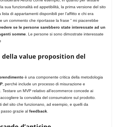
considerare Airbnb come esempio, in quanto per testare
 la sua funzionalità ed appetibilità, la prima versione del sito
ta di appartamenti disponibili per l’affitto e chi era
e un commento che riportasse la frase “ mi piacerebbe
 vedere se le persone sarebbero state interessate ad un
 ingenti somme
. Le persone si sono dimostrate interessate
ne
à della value proposition del
pprendimento
è una componente critica della metodologia
P
, perché include un processo di misurazione e
i. Testare un MVP relativo all’ecommerce concede ai
 raccogliere la convalida del consumatore sul prodotto.
ti del sito che funzionano, ad esempio, e quelli da
 passo grazie al
feedback
.
ocando d’anticipo