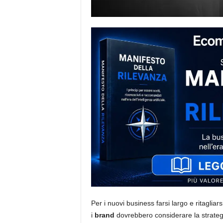
i
s
t
i
d
e
l
l
'
e
-
c
o
m
m
e
r
c
e
Per i nuovi business farsi largo e ritagli
i
brand
dovrebbero considerare la strate