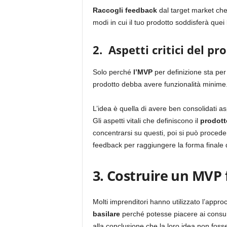
Raccogli feedback
dal target market che
modi in cui il tuo prodotto soddisferà quei 
2.
Aspetti critici del pr
Solo perché
l’MVP
per definizione sta per
prodotto debba avere funzionalità minime
L’idea è quella di avere ben consolidati aspe
Gli aspetti vitali che definiscono il
prodott
concentrarsi su questi, poi si può proceder
feedback per raggiungere la forma finale d
3.
Costruire un MVP
Molti imprenditori hanno utilizzato l’appro
basilare
perché potesse piacere ai consum
alla conclusione che la loro idea non fos