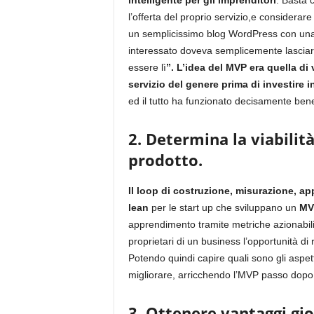
intelligente per gli imprenditori
. Basta 
l’offerta del proprio servizio,e considerare
un semplicissimo blog WordPress con una lis
interessato doveva semplicemente lasciar
essere lì
”. L’idea del MVP era quella di
servizio del genere prima di investire
ed il tutto ha funzionato decisamente be
2. Determina la viabilit
prodotto.
Il loop di costruzione, misurazione, a
lean
per le start up che sviluppano un
MV
apprendimento tramite metriche azionabil
proprietari di un business l’opportunità di
Potendo quindi capire quali sono gli aspet
migliorare, arricchendo l’MVP passo dopo
3. Ottenere vantaggi gi