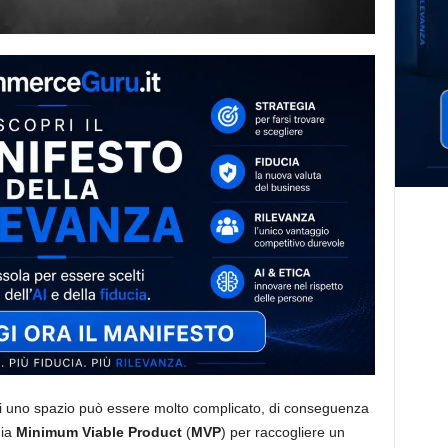
arsi uno spazio può essere molto complicato, di conseguenza
gia
Minimum
Viable
Product
(
MVP
) per raccogliere un