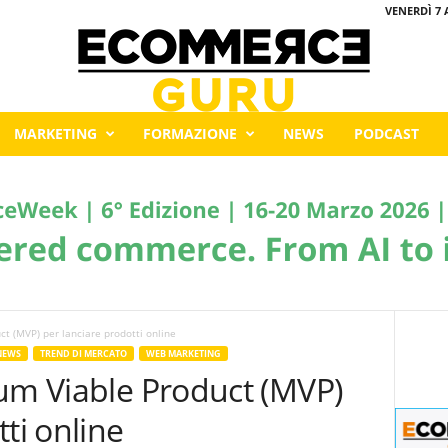
VENERDÌ 7 
MARKETING
FORMAZIONE
NEWS
PODCAST
ct (MVP) per lanciare prodotti online
NEWS
TREND DI MERCATO
WEB MARKETING
mum Viable Product (MVP)
ti online