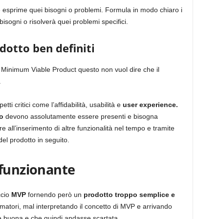
 esprime quei bisogni o problemi. Formula in modo chiaro i
bisogni o risolverà quei problemi specifici.
odotto ben definiti
 Minimum Viable Product questo non vuol dire che il
.
tti critici come l’affidabilità, usabilità e
user
experience.
o
devono assolutamente essere presenti e bisogna
e all’inserimento di altre funzionalità nel tempo e tramite
el prodotto in seguito.
 funzionante
ccio
MVP
fornendo però un
prodotto troppo semplice e
atori, mal interpretando il concetto di MVP e arrivando
se buona e che quindi andasse scartata.