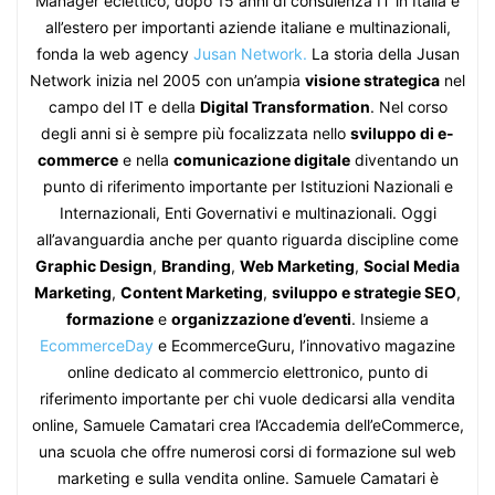
Manager eclettico, dopo 15 anni di consulenza IT in Italia e
all’estero per importanti aziende italiane e multinazionali,
fonda la web agency
Jusan Network.
La storia della Jusan
Network inizia nel 2005 con un’ampia
visione strategica
nel
campo del IT e della
Digital Transformation
. Nel corso
degli anni si è sempre più focalizzata nello
sviluppo di e-
commerce
e nella
comunicazione digitale
diventando un
punto di riferimento importante per Istituzioni Nazionali e
Internazionali, Enti Governativi e multinazionali. Oggi
all’avanguardia anche per quanto riguarda discipline come
Graphic Design
,
Branding
,
Web Marketing
,
Social Media
Marketing
,
Content Marketing
,
sviluppo e strategie SEO
,
formazione
e
organizzazione d’eventi
. Insieme a
EcommerceDay
e EcommerceGuru, l’innovativo magazine
online dedicato al commercio elettronico, punto di
riferimento importante per chi vuole dedicarsi alla vendita
online, Samuele Camatari crea l’Accademia dell’eCommerce,
una scuola che offre numerosi corsi di formazione sul web
marketing e sulla vendita online. Samuele Camatari è