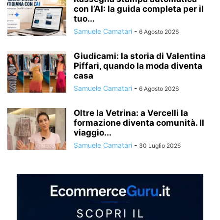
con l’AI: la guida completa per il
tuo...
Samuele Camatari
-
6 Agosto 2026
Giudicami: la storia di Valentina
Piffari, quando la moda diventa
casa
Samuele Camatari
-
6 Agosto 2026
Oltre la Vetrina: a Vercelli la
formazione diventa comunità. Il
viaggio...
Samuele Camatari
-
30 Luglio 2026