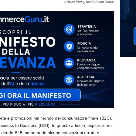
Il Black Friday nel B2B con Rewix
ferte e promozioni nel mondo del consumatore finale (B2C),
Business to Business (B2B). In questo articolo, esploreremo
le aziende B2B, smontando alcune convinzioni errate e