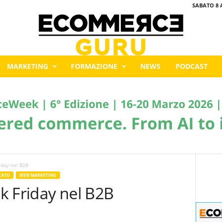
SABATO 8 
MARKETING
FORMAZIONE
NEWS
PODCAST
riday nel B2B
CATO
WEB MARKETING
ck Friday nel B2B