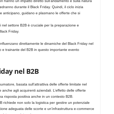
itori hanno un impatto diretto sull’andamento e sulla natura
dranno durante il Black Friday. Quindi, il ciclo inizia
he anticipano, guidano e plasmano le offerte che si
ori nel settore B2B è cruciale per la preparazione e
Black Friday.
influenzano direttamente le dinamiche del Black Friday nel
vo e trainante del B2B in questo importante evento
riday nel B2B
atore, basata sull’attrattiva delle offerte limitate nel
 anche agli acquirenti aziendali. L’effetto delle offerte
na risposta positiva anche in un contesto B2B.
 richiede non solo la logistica per gestire un potenziale
tione adeguata delle scorte e un’infrastruttura e-commerce