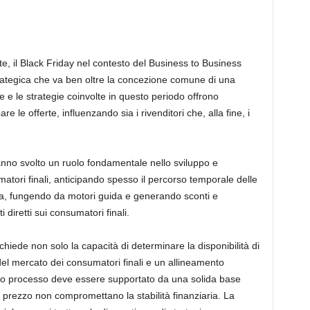
te, il Black Friday nel contesto del Business to Business
rategica che va ben oltre la concezione comune di una
 e le strategie coinvolte in questo periodo offrono
 le offerte, influenzando sia i rivenditori che, alla fine, i
anno svolto un ruolo fondamentale nello sviluppo e
matori finali, anticipando spesso il percorso temporale delle
iva, fungendo da motori guida e generando sconti e
i diretti sui consumatori finali.
ichiede non solo la capacità di determinare la disponibilità di
del mercato dei consumatori finali e un allineamento
esto processo deve essere supportato da una solida base
di prezzo non compromettano la stabilità finanziaria. La