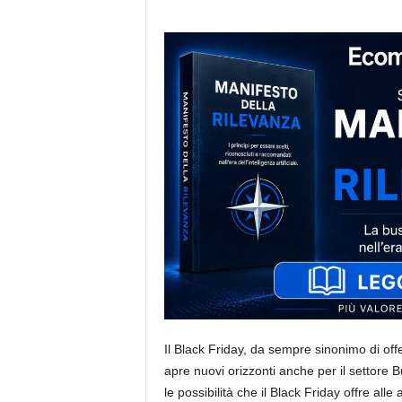
i
s
t
i
d
e
l
l
'
e
-
c
o
m
m
e
r
c
e
Il Black Friday, da sempre sinonimo di of
apre nuovi orizzonti anche per il settore 
le possibilità che il Black Friday offre al