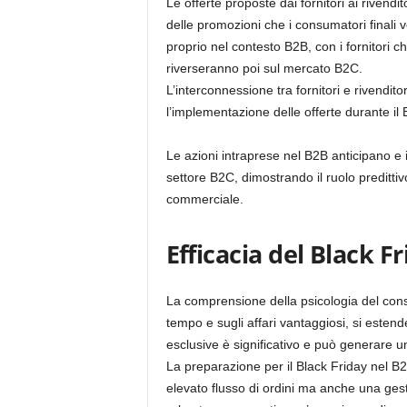
Le offerte proposte dai fornitori ai rivend
delle promozioni che i consumatori finali ve
proprio nel contesto B2B, con i fornitori c
riverseranno poi sul mercato B2C.
L’interconnessione tra fornitori e rivendit
l’implementazione delle offerte durante il 
Le azioni intraprese nel B2B anticipano e 
settore B2C, dimostrando il ruolo preditti
commerciale.
Efficacia del Black F
La comprensione della psicologia del consum
tempo e sugli affari vantaggiosi, si estende
esclusive è significativo e può generare u
La preparazione per il Black Friday nel B2B
elevato flusso di ordini ma anche una ges