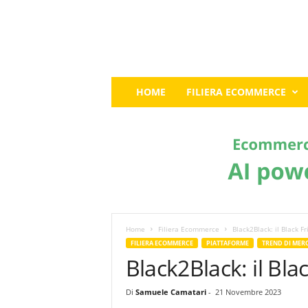
E
HOME
FILIERA ECOMMERCE
c
o
m
m
e
r
c
e
G
u
Home
Filiera Ecommerce
Black2Black: il Black F
r
FILIERA ECOMMERCE
PIATTAFORME
TREND DI MER
u
Black2Black: il Bla
:
I
Di
Samuele Camatari
-
21 Novembre 2023
l