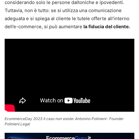
considerando solo le persone daltoniche e ipovedenti.
Tuttavia, non è tutto: se si utilizza una comunicazione
adeguata e si spiega al cliente le tutele offerte all’interno
dell’e-commerce, si può aumentare
la fiducia del cliente.
EcommerceDay 2023 Il caso non esiste: Antonino Polimeni- Founder
Polimeni.Legal