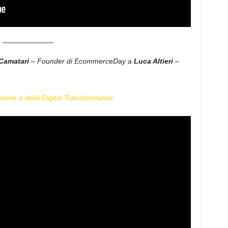
Camatari
– Founder di EcommerceDay a
Luca Altieri
–
azione e della Digital Transformation