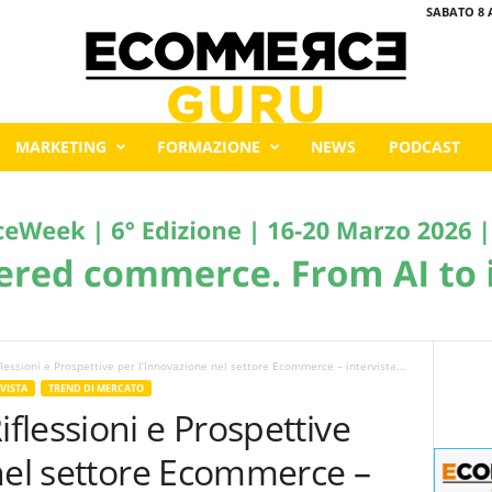
SABATO 8 
MARKETING
FORMAZIONE
NEWS
PODCAST
essioni e Prospettive per l’Innovazione nel settore Ecommerce – intervista...
VISTA
TREND DI MERCATO
lessioni e Prospettive
nel settore Ecommerce –