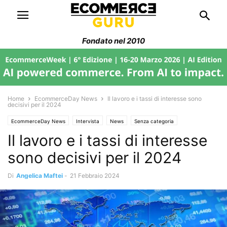
Fondato nel 2010
Home
EcommerceDay News
Il lavoro e i tassi di interesse sono
decisivi per il 2024
EcommerceDay News
Intervista
News
Senza categoria
Il lavoro e i tassi di interesse
Trend di Mercato
sono decisivi per il 2024
Di
Angelica Maftei
-
21 Febbraio 2024