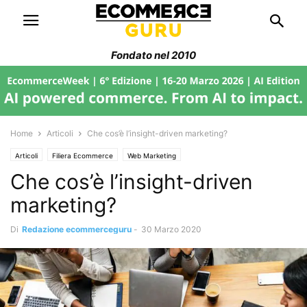
Fondato nel 2010
Home
Articoli
Che cos’è l’insight-driven marketing?
Articoli
Filiera Ecommerce
Web Marketing
Che cos’è l’insight-driven
marketing?
Di
Redazione ecommerceguru
-
30 Marzo 2020