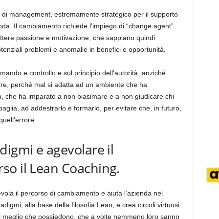
e di management, estremamente strategico per il supporto
enda. Il cambiamento richiede l’impiego di “change agent”
ttere passione e motivazione, che sappiano quindi
tenziali problemi e anomalie in benefici e opportunità.
omando e controllo e sul principio dell’autorità, anziché
ire, perché mal si adatta ad un ambiente che ha
m, che ha imparato a non biasimare e a non giudicare chi
lia, ad addestrarlo e formarlo, per evitare che, in futuro,
ell’errore.
digmi e agevolare il
so il Lean Coaching.
vola il percorso di cambiamento e aiuta l’azienda nel
digmi, alla base della filosofia Lean, e crea circoli virtuosi
e il meglio che possiedono, che a volte nemmeno loro sanno