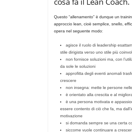
cosa fa il Lean Coach.
Questo “allenamento” è dunque un traini
approccio lean, cioè semplice, snello, eff
opera nel seguente modo:
agisce il ruolo di leadership esatta
stile dirigista verso uno stile più coinv
non fornisce soluzioni ma, con l’uti
da sole le soluzioni
approfitta degli eventi anomali tra
crescere
non insegna: mette le persone nelle
è orientato alla crescita e al migl
è una persona motivata e appassiona
essere contento di ciò che fa, ma dall’
motivazione
si domanda sempre se una certa co
siccome vuole continuare a cresce