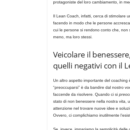
protagoniste del loro cambiamento, in meg
Il Lean Coach, infatti, cerca di stimolare 
facendo in modo che le persone accrescano
cui le persone si rendono conto che, non son
meno, ma loro stessi.
Veicolare il benessere,
quelli negativi con il
Un altro aspetto importante del coaching è
“preoccuparsi” è da bandire dal nostro voc
faccende da risolvere. Quando ci si
preoc
stato di non benessere nella nostra vita, u
attenzione nel trovare nuove idee e solu
Ovvero, ci complichiamo inutilmente l’esis
Se, invece, impariamo la semplicità delle