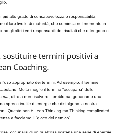
lio.
un più alto grado di consapevolezza e responsabilità,
 il loro livello di maturità, che comincia nel momento in
o gli altri i veri responsabili dei risultati che ottengono o
 sostituire termini positivi a
 Lean Coaching.
 l’uso appropriato dei termini. Ad esempio, il termine
abolario. Molto meglio il termine “occuparsi” delle
cupa
, oltre a non risolvere il problema, generiamo uno
no spreco inutile di energie che distolgono la nostra
zioni. Questo non è Lean Thinking ma Thinking complicated.
tenza e facciamo il “gioco del nemico”.
 cose, occuparsi di un qualcosa scatena una serie di energie