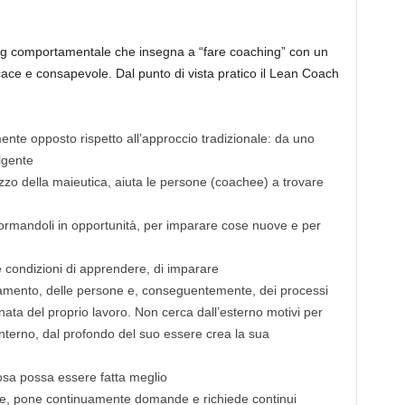
ng comportamentale che insegna a “fare coaching” con un
icace e consapevole. Dal punto di vista pratico il Lean Coach
mente opposto rispetto all’approccio tradizionale: da uno
olgente
lizzo della maieutica, aiuta le persone (coachee) a trovare
sformandoli in opportunità, per imparare cose nuove e per
 condizioni di apprendere, di imparare
ioramento, delle persone e, conseguentemente, dei processi
ta del proprio lavoro. Non cerca dall’esterno motivi per
interno, dal profondo del suo essere crea la sua
sa possa essere fatta meglio
re, pone continuamente domande e richiede continui