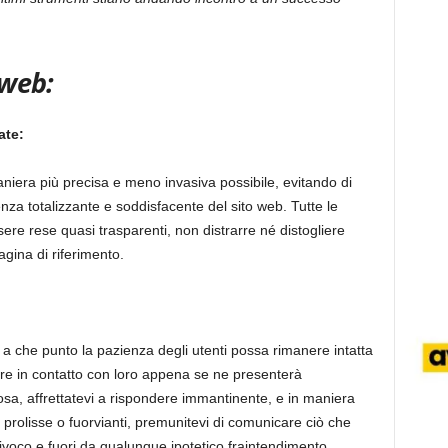
 web:
ate:
aniera più precisa e meno invasiva possibile, evitando di
enza totalizzante e soddisfacente del sito web. Tutte le
ere rese quasi trasparenti, non distrarre né distogliere
agina di riferimento.
 che punto la pazienza degli utenti possa rimanere intatta
are in contatto con loro appena se ne presenterà
a, affrettatevi a rispondere immantinente, e in maniera
 prolisse o fuorvianti, premunitevi di comunicare ciò che
oco e fuori da qualunque ipotetico fraintendimento.