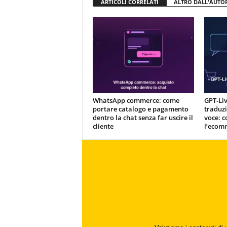
ARTICOLI CORRELATI
ALTRO DALL'AUTO
WhatsApp commerce: come
GPT‑Liv
portare catalogo e pagamento
traduzi
dentro la chat senza far uscire il
voce: c
cliente
l’ecom