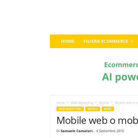
E
HOME
FILIERA ECOMMERCE
c
o
m
m
e
r
c
e
G
u
Home
Web Marketing
Mobile
Mobile web o m
r
WEB MARKETING
MOBILE
NEWS
u
Mobile web o mob
:
I
Di
Samuele Camatari
-
6 Settembre 2016
l