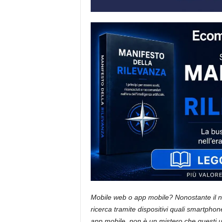
i
s
t
i
d
e
l
l
'
e
-
c
o
m
m
e
r
c
e
Mobile web o app mobile? Nonostante il num
ricerca tramite dispositivi quali smartphone
app mobile, non è un mistero che questi u