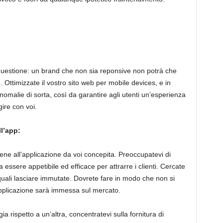
a questione: un brand che non sia reponsive non potrà che
e. Ottimizzate il vostro sito web per mobile devices, e in
omalie di sorta, così da garantire agli utenti un’esperienza
gire con voi.
ll’app:
ene all’applicazione da voi concepita. Preoccupatevi di
a essere appetibile ed efficace per attrarre i clienti. Cercate
 quali lasciare immutate. Dovrete fare in modo che non si
’applicazione sarà immessa sul mercato.
ia rispetto a un’altra, concentratevi sulla fornitura di