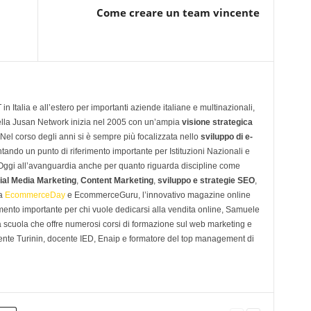
Come creare un team vincente
n Italia e all’estero per importanti aziende italiane e multinazionali,
ella Jusan Network inizia nel 2005 con un’ampia
visione strategica
 Nel corso degli anni si è sempre più focalizzata nello
sviluppo di e-
tando un punto di riferimento importante per Istituzioni Nazionali e
. Oggi all’avanguardia anche per quanto riguarda discipline come
ial Media Marketing
,
Content Marketing
,
sviluppo e strategie SEO
,
 a
EcommerceDay
e EcommerceGuru, l’innovativo magazine online
imento importante per chi vuole dedicarsi alla vendita online, Samuele
scuola che offre numerosi corsi di formazione sul web marketing e
ente Turinin, docente IED, Enaip e formatore del top management di