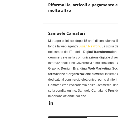
Riforma Ue, articoli a pagamento e
molto altro
Samuele Camatari
Manager eclettico, dopo 15 anni di consulenza IT i
fonda la web agency
Jusan Network.
La storia d
nel campo del IT e della
Digital Transformation
.
commerce
e nella
comunicazione digitale
diven
Internazionali, Enti Governativi e multinazionali
Graphic Design
,
Branding
,
Web Marketing
,
Soc
formazione
e
organizzazione d’eventi
. Insieme
dedicato al commercio elettronico, punto di rifer
Camatari crea l’Accademia dell’eCommerce, una 
sulla vendita online. Samuele Camatari è Presid
importanti aziende italiane.