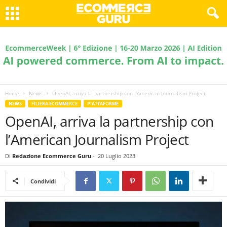
Home
News
OpenAI, arriva la partnership con l’American Journalism Project
NEWS
FILIERA ECOMMERCE
PIATTAFORME
OpenAI, arriva la partnership con
l’American Journalism Project
Di
Redazione Ecommerce Guru
-
20 Luglio 2023
Condividi