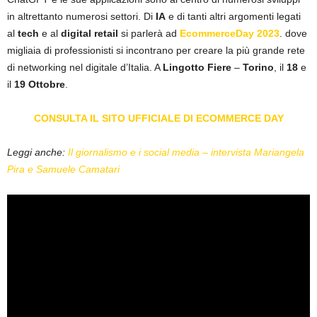
in altrettanto numerosi settori. Di
IA
e di tanti altri argomenti legati
al
tech
e al
digital
retail
si parlerà ad
EcommerceDay 2023
. dove
migliaia di professionisti si incontrano per creare la più grande rete
di networking nel digitale d’Italia. A
Lingotto
Fiere
–
Torino
, il
18
e
il
19
Ottobre
.
CONSULTA IL SITO UFFICIALE DI ECOMMERCE DAY
Leggi anche:
Il giornalismo e i social media – intervista Mariangela
Pira e Samuele Camatari