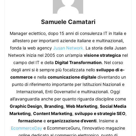
Samuele Camatari
Manager eclettico, dopo 15 anni di consulenza IT in Italia e
all’estero per importanti aziende italiane e multinazionali,
fonda la web agency
Jusan Network.
La storia della Jusan
Network inizia nel 2005 con un’ampia
visione strategica
nel
campo del IT e della
Digital Transformation
. Nel corso
degli anni si è sempre più focalizzata nello
sviluppo di e-
commerce
e nella
comunicazione digitale
diventando un
punto di riferimento importante per Istituzioni Nazionali e
Internazionali, Enti Governativi e multinazionali. Oggi
all’avanguardia anche per quanto riguarda discipline come
Graphic Design
,
Branding
,
Web Marketing
,
Social Media
Marketing
,
Content Marketing
,
sviluppo e strategie SEO
,
formazione
e
organizzazione d’eventi
. Insieme a
EcommerceDay
e EcommerceGuru, l’innovativo magazine
online dedicato al commercio elettronico, punto di