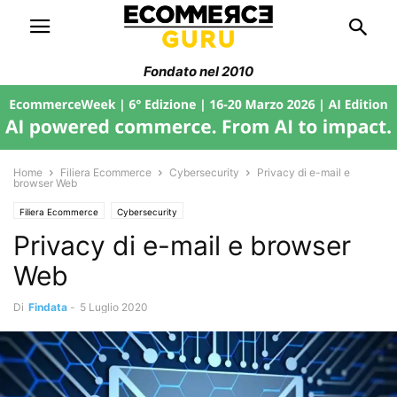
Fondato nel 2010
Home
Filiera Ecommerce
Cybersecurity
Privacy di e-mail e
browser Web
Filiera Ecommerce
Cybersecurity
Privacy di e-mail e browser
Web
Di
Findata
-
5 Luglio 2020