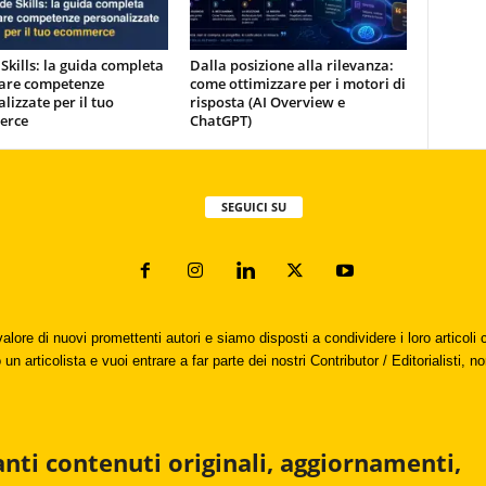
Skills: la guida completa
Dalla posizione alla rilevanza:
eare competenze
come ottimizzare per i motori di
lizzate per il tuo
risposta (AI Overview e
erce
ChatGPT)
SEGUICI SU
valore di nuovi promettenti autori e siamo disposti a condividere i loro articol
un articolista e vuoi entrare a far parte dei nostri Contributor / Editorialisti, no
anti contenuti originali, aggiornamenti,