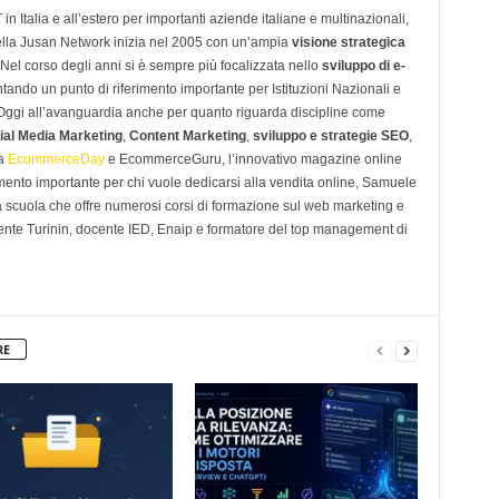
n Italia e all’estero per importanti aziende italiane e multinazionali,
ella Jusan Network inizia nel 2005 con un’ampia
visione strategica
 Nel corso degli anni si è sempre più focalizzata nello
sviluppo di e-
tando un punto di riferimento importante per Istituzioni Nazionali e
. Oggi all’avanguardia anche per quanto riguarda discipline come
ial Media Marketing
,
Content Marketing
,
sviluppo e strategie SEO
,
 a
EcommerceDay
e EcommerceGuru, l’innovativo magazine online
imento importante per chi vuole dedicarsi alla vendita online, Samuele
scuola che offre numerosi corsi di formazione sul web marketing e
ente Turinin, docente IED, Enaip e formatore del top management di
RE