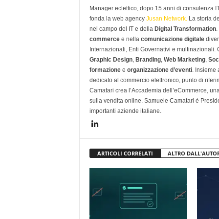
Manager eclettico, dopo 15 anni di consulenza IT i
fonda la web agency
Jusan Network.
La storia d
nel campo del IT e della
Digital Transformation
.
commerce
e nella
comunicazione digitale
diven
Internazionali, Enti Governativi e multinazionali
Graphic Design
,
Branding
,
Web Marketing
,
Soc
formazione
e
organizzazione d’eventi
. Insieme
dedicato al commercio elettronico, punto di rifer
Camatari crea l’Accademia dell’eCommerce, una 
sulla vendita online. Samuele Camatari è Presid
importanti aziende italiane.
ARTICOLI CORRELATI
ALTRO DALL'AUTO