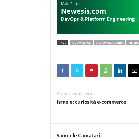
TAGS
E-COMMERCE
E-COMMERCE GURU
FILIER
Articolo precedente
Israele: curiosità e-commerce
Samuele Camatari