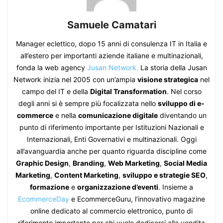
Samuele Camatari
Manager eclettico, dopo 15 anni di consulenza IT in Italia e
all’estero per importanti aziende italiane e multinazionali,
fonda la web agency
Jusan Network.
La storia della Jusan
Network inizia nel 2005 con un’ampia
visione strategica
nel
campo del IT e della
Digital Transformation
. Nel corso
degli anni si è sempre più focalizzata nello
sviluppo di e-
commerce
e nella
comunicazione digitale
diventando un
punto di riferimento importante per Istituzioni Nazionali e
Internazionali, Enti Governativi e multinazionali. Oggi
all’avanguardia anche per quanto riguarda discipline come
Graphic Design
,
Branding
,
Web Marketing
,
Social Media
Marketing
,
Content Marketing
,
sviluppo e strategie SEO
,
formazione
e
organizzazione d’eventi
. Insieme a
EcommerceDay
e EcommerceGuru, l’innovativo magazine
online dedicato al commercio elettronico, punto di
riferimento importante per chi vuole dedicarsi alla vendita