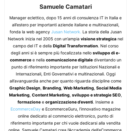
Samuele Camatari
Manager eclettico, dopo 15 anni di consulenza IT in Italia e
all’estero per importanti aziende italiane e multinazionali,
fonda la web agency
Jusan Network.
La storia della Jusan
Network inizia nel 2005 con un’ampia
visione strategica
nel
campo del IT e della
Digital Transformation
. Nel corso
degli anni si è sempre più focalizzata nello
sviluppo di e-
commerce
e nella
comunicazione digitale
diventando un
punto di riferimento importante per Istituzioni Nazionali e
Internazionali, Enti Governativi e multinazionali. Oggi
all’avanguardia anche per quanto riguarda discipline come
Graphic Design
,
Branding
,
Web Marketing
,
Social Media
Marketing
,
Content Marketing
,
sviluppo e strategie SEO
,
formazione
e
organizzazione d’eventi
. Insieme a
EcommerceDay
e EcommerceGuru, l’innovativo magazine
online dedicato al commercio elettronico, punto di
riferimento importante per chi vuole dedicarsi alla vendita
online, Samuele Camatari crea l’Accademia dell’eCommerce,