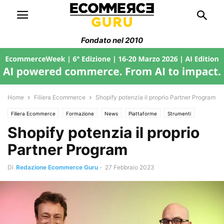
Fondato nel 2010
Home
Filiera Ecommerce
Shopify potenzia il proprio Partner Program
Filiera Ecommerce
Formazione
News
Piattaforme
Strumenti
Shopify potenzia il proprio
Trend di Mercato
Partner Program
Di
Redazione Ecommerce Guru
-
27 Febbraio 2023