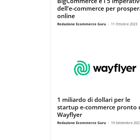
BigCommerce e i 5 imperativ
i
dell’e-commerce per prosper
s
t
online
i
Redazione Ecommerce Guru
-
11 Ottobre 2023
d
e
l
l
'
e
-
c
o
m
m
1 miliardo di dollari per le
e
startup e-commerce pronto 
r
c
Wayflyer
e
Redazione Ecommerce Guru
-
19 Settembre 202