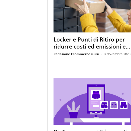
m
a
g
a
z
i
Locker e Punti di Ritiro per
n
ridurre costi ed emissioni e...
e
d
Redazione Ecommerce Guru
-
8 Novembre 2023
e
i
p
r
o
f
e
s
s
i
o
n