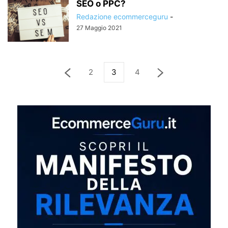
SEO o PPC?
Redazione ecommerceguru
-
27 Maggio 2021
2
3
4