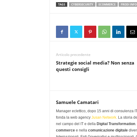
TAGS
CYBERSECURITY
ECOMMERCE
FRODI INF
Articolo precedente
Strategie social media? Non senza
questi consigli
Samuele Camatari
Manager eclettico, dopo 15 anni di consulenza IT i
fonda la web agency
Jusan Network.
La storia d
nel campo del IT e della
Digital Transformation
.
commerce
e nella
comunicazione digitale
diven
Internazionali, Enti Governativi e multinazionali