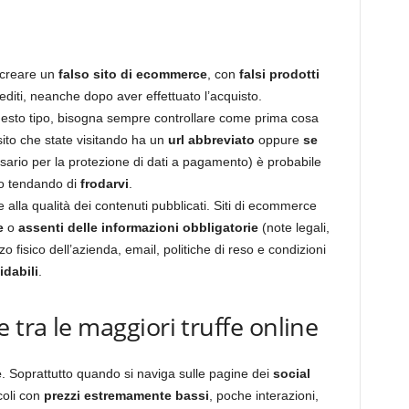
 creare un
falso sito di ecommerce
, con
falsi prodotti
diti, neanche dopo aver effettuato l’acquisto.
questo tipo, bisogna sempre controllare come prima cosa
 sito che state visitando ha un
url abbreviato
oppure
se
ario per la protezione di dati a pagamento) è probabile
no tendando di
frodarvi
.
 alla qualità dei contenuti pubblicati. Siti di ecommerce
e
o
assenti delle informazioni obbligatorie
(note legali,
izzo fisico dell’azienda, email, politiche di reso e condizioni
fidabili
.
 tra le maggiori truffe online
e
. Soprattutto quando si naviga sulle pagine dei
social
coli con
prezzi estremamente bassi
, poche interazioni,