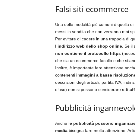
Falsi siti ecommerce
Una delle modalità più comuni è quella di
messi in vendita che non verranno mai spe
Per evitare di cadere in una trappola di 
l’indirizzo web dello shop online
. Se il
non contiene il protocollo https
(necess
che sia un ecommerce fasullo e che stia
Inoltre, è importante fare attenzione anche
contenenti
immagini a bassa risoluzion
descrizioni degli articoli, partita IVA, indir
d’uso) non si possono considerare
siti af
Pubblicità ingannevole
Anche
le pubblicità possono ingannar
media
bisogna fare molta attenzione. Arti