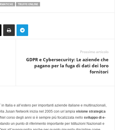
ORMATICHE
TRUFFE ONLINE
Prossimo articolo
GDPR e Cybersecurity: Le aziende che
pagano per la fuga di dati dei loro
fornitori
n Italia e all’estero per importanti aziende italiane e multinazionali,
ella Jusan Network inizia nel 2005 con un’ampia
visione strategica
 Nel corso degli anni si è sempre più focalizzata nello
sviluppo di e-
tando un punto di riferimento importante per Istituzioni Nazionali e
. Oggi all’avanguardia anche per quanto riguarda discipline come