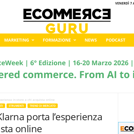
VENERDÌ 7 
MARKETING
FORMAZIONE
NEWS
PODCAST
perienza in-store a chi acquista online
TI
STRUMENTI
TREND DI MERCATO
Klarna porta l’esperienza
ista online