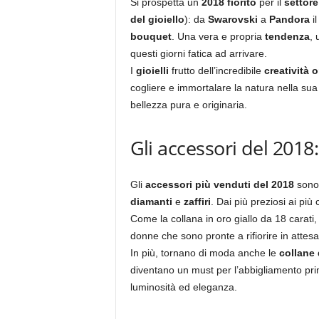
Si prospetta un
2018 fiorito
per il
settore
del gioiello
): da
Swarovski
a
Pandora
i
bouquet
. Una vera e propria
tendenza
, 
questi giorni fatica ad arrivare.
I
gioielli
frutto dell’incredibile
creatività o
cogliere e immortalare la natura nella sua 
bellezza pura e originaria.
Gli accessori del 2018: 
Gli
accessori più venduti del 2018
sono
diamanti
e
zaffiri
. Dai più preziosi ai più c
Come la collana in oro giallo da 18 carati, 
donne che sono pronte a rifiorire in attesa 
In più, tornano di moda anche le
collane 
diventano un must per l’abbigliamento pri
luminosità ed eleganza.