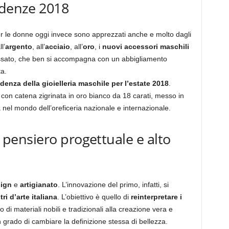
ndenze 2018
 le donne oggi invece sono apprezzati anche e molto dagli
ll’
argento
, all’
acciaio
, all’
oro
, i
nuovi
accessori maschili
ilassato, che ben si accompagna con un abbigliamento
ta.
ndenza della gioielleria maschile per l’estate 2018
.
con catena zigrinata in oro bianco da 18 carati, messo in
 nel mondo dell’oreficeria nazionale e internazionale.
a pensiero progettuale e alto
ign
e
artigianato
. L’innovazione del primo, infatti, si
ri d’arte italiana
. L’obiettivo è quello di
reinterpretare i
zo di materiali nobili e tradizionali alla creazione vera e
n grado di cambiare la definizione stessa di bellezza.