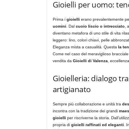
Gioielli per uomo: te
Prima i
gioielli
erano prevalentemente per
uomini
. Dal
cuoio liscio o intrecciato
, a
diventano metafora di uno stile di vita r
leggero: lino, colori chiavi, pelle abbronza
Eleganza mista a casualità. Questa
la te
Come nel caso del meraviglioso bracciale 
vendita da
Gioielli di Valenza
, eccellenza
Gioielleria: dialogo tr
artigianato
Sempre più collaborazione e unità tra
des
incontra con la tradizione dei grandi
maest
gioielli
per riscriverne la storia. Dall’utiliz
propria di
gioielli raffinati ed eleganti
. I