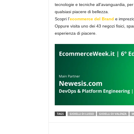
tecnologie e tecniche all’avanguardia, per r
qualsiasi piacere di bellezza.
Scopri l’
ecommerce del Brand
e imprezio
Oppure visita uno dei 43 negozi fisici, spars
esperienza di piacere.
TAGS
GIOIELLI DI LUSSO
GIOIELLI DI VALENZA
M