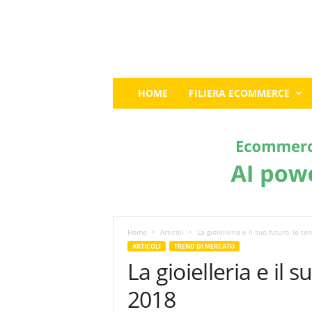
E
HOME
FILIERA ECOMMERCE
c
o
m
m
e
r
c
e
G
u
Home
Articoli
La gioielleria e il suo futuro, le 
r
ARTICOLI
TREND DI MERCATO
u
La gioielleria e il 
:
I
2018
l