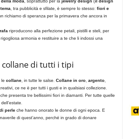
 della moda
, soprattutto per la
jewelry design
(
il design
l
tema
, tra pubblicità e sfilate, è sempre lo stesso:
fiori e
un richiamo di speranza per la primavera che ancora in
rafa
riproducono alla perfezione petali, pistilli e steli, per
rigogliosa armonia e restituire a te che li indossi una
collane di tutti i tipi
 le
collane
, in tutte le salse.
Collane in
oro
,
argento
,
reativi, ce ne è per tutti i gusti e in qualsiasi collezione.
che presenta tre bellissimi fiori in diamanti. Per tutte quelle
dell’estate.
di perle
che hanno onorato le donne di ogni epoca. E
maverile di quest’anno, perché in grado di donare