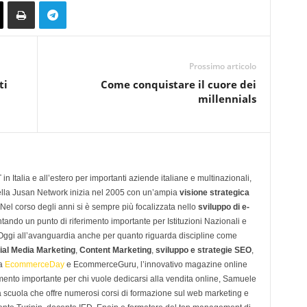
Prossimo articolo
ti
Come conquistare il cuore dei
millennials
n Italia e all’estero per importanti aziende italiane e multinazionali,
ella Jusan Network inizia nel 2005 con un’ampia
visione strategica
 Nel corso degli anni si è sempre più focalizzata nello
sviluppo di e-
tando un punto di riferimento importante per Istituzioni Nazionali e
. Oggi all’avanguardia anche per quanto riguarda discipline come
ial Media Marketing
,
Content Marketing
,
sviluppo e strategie SEO
,
 a
EcommerceDay
e EcommerceGuru, l’innovativo magazine online
imento importante per chi vuole dedicarsi alla vendita online, Samuele
scuola che offre numerosi corsi di formazione sul web marketing e