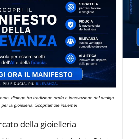
r uomo, dialogo tra tradizione orafa e innovazione del design.
per la gioielleria. Scopriamole insieme!
rcato della gioielleria