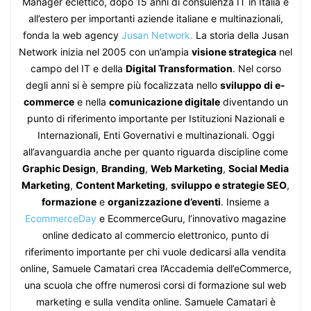
Manager eclettico, dopo 15 anni di consulenza IT in Italia e
all’estero per importanti aziende italiane e multinazionali,
fonda la web agency
Jusan Network.
La storia della Jusan
Network inizia nel 2005 con un’ampia
visione strategica
nel
campo del IT e della
Digital Transformation
. Nel corso
degli anni si è sempre più focalizzata nello
sviluppo di e-
commerce
e nella
comunicazione digitale
diventando un
punto di riferimento importante per Istituzioni Nazionali e
Internazionali, Enti Governativi e multinazionali. Oggi
all’avanguardia anche per quanto riguarda discipline come
Graphic Design
,
Branding
,
Web Marketing
,
Social Media
Marketing
,
Content Marketing
,
sviluppo e strategie SEO
,
formazione
e
organizzazione d’eventi
. Insieme a
EcommerceDay
e EcommerceGuru, l’innovativo magazine
online dedicato al commercio elettronico, punto di
riferimento importante per chi vuole dedicarsi alla vendita
online, Samuele Camatari crea l’Accademia dell’eCommerce,
una scuola che offre numerosi corsi di formazione sul web
marketing e sulla vendita online. Samuele Camatari è