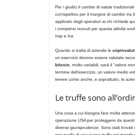
Per i giudici il cambio di valute tradizionali
corrispettivo per il margine di cambio tra 
applicato dagli operatori ai chi richiede q
i compensi ricevuti per questa attività svol
Irap e Iva.
Quando si tratta di aziende le
criptovalut
un esercizio devono essere valutate second
bitcoin
, molto variabili, sarà il “valore n
termine dell’esercizio, un valore medio est
tenere conto anche, e soprattutto, le azie
Le truffe sono all’ordi
Una cosa a cui bisogna fare molta attenzio
operazione USA per proteggere da questi r
diverse giurisprudenze. Sono stati trovati d
con quella di una nuova truffa nel mondo de