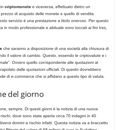
 in
criptomonete
e viceversa, effettuato dietro un
il prezzo di acquisto delle monete e quello di vendita
uesto servizio è una prestazione a titolo oneroso. Per questo
ta in modo professionale e abituale sono toccati ai fini Ires,
e
che saranno a disposizione di una società alla chiusura di
o il valore di cambio. Questo, essendo le criptovalute e i
ormale”. Ovvero quello corrispondente alle quotazioni al
rapolato dalle quotazioni ufficiali. Di questo dovrebbero
nde di e-commerce che si affidano a questo tipo di valuta.
ne del giorno
ne, sempre. Di questi giorni è la notizia di una nuova
ischi, dove sono state aperte circa 70 indagini in 40
iversi domini a rischio infatti. Questa notizia va a braccetto
i Bitcoin del valore di 68 milioni di euro in Sudafrica.