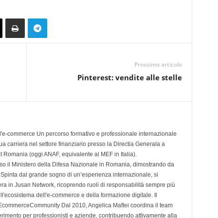
Prossimo articolo
Pinterest: vendite alle stelle
ell'e-commerce Un percorso formativo e professionale internazionale
a carriera nel settore finanziario presso la Directia Generala a
at Romania (oggi ANAF, equivalente al MEF in Italia).
o il Ministero della Difesa Nazionale in Romania, dimostrando da
. Spinta dal grande sogno di un’esperienza internazionale, si
rriera in Jusan Network, ricoprendo ruoli di responsabilità sempre più
ell'ecosistema dell'e-commerce e della formazione digitale. Il
 EcommerceCommunity Dal 2010, Angelica Maftei coordina il team
ferimento per professionisti e aziende, contribuendo attivamente alla