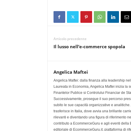
Articolo precedente
Il lusso nell’e-commerce spopola
Angelica Maftei
Angelica Maftei: dalla finanza alla leadership n
Laureata in Economia, Angelica Maftei inizia la su
Finantelor Publice si Controlului Financiar de St
Successivamente, prosegue il suo percorso press
subito le sue capacità organizzative e analitiche
trasferisce in Italia, dove avvia una brillante ca
rilevanti e diventando una figura di riferimento n
contributo a EcommerceGuru e agli eventi della
editoriale di EcommerceGuru.it, piattaforma di ri