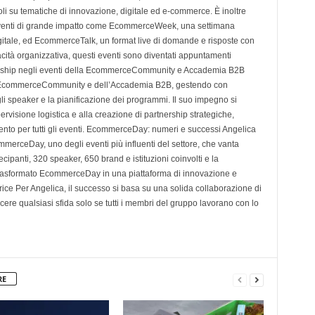
oli su tematiche di innovazione, digitale ed e-commerce. È inoltre
i eventi di grande impatto come EcommerceWeek, una settimana
igitale, ed EcommerceTalk, un format live di domande e risposte con
acità organizzativa, questi eventi sono diventati appuntamenti
rship negli eventi della EcommerceCommunity e Accademia B2B
ella EcommerceCommunity e dell’Accademia B2B, gestendo con
gli speaker e la pianificazione dei programmi. Il suo impegno si
ervisione logistica e alla creazione di partnership strategiche,
mento per tutti gli eventi. EcommerceDay: numeri e successi Angelica
merceDay, uno degli eventi più influenti del settore, che vanta
ecipanti, 320 speaker, 650 brand e istituzioni coinvolti e la
 trasformato EcommerceDay in una piattaforma di innovazione e
trice Per Angelica, il successo si basa su una solida collaborazione di
re qualsiasi sfida solo se tutti i membri del gruppo lavorano con lo
RE