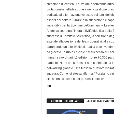
creazione di contenuti di valore e scrivendo artic
protagonista nell'ideazione e nella gestione d
dedicata alla formazione verticale sui temi del d
esperti del settore. Grazie alla sua visione e cap
imperdibili per la EcommerceCommunity. Leade
Angelica coordina l’intera attività didattica d
successo il Comitato Scientifico, la selezione de
estende alla gestione dei team operativi, alla sup
garantendo un alto livello di qualità e coinvolgi
ha giocato un ruolo cruciale nel successo di Ecom
numeri straordinari: 11 edizioni, oltre 70.300 part
partecipazione di 18 Paesi. Il suo contributo ha
networking globale. Una filosofia di lavoro ispira
squadra. Come lei stessa afferma: "Possiamo vince
stesso entusiasmo e per gli stessi obiettivi."
ARTICOLI CORRELATI
ALTRO DALL'AUTO