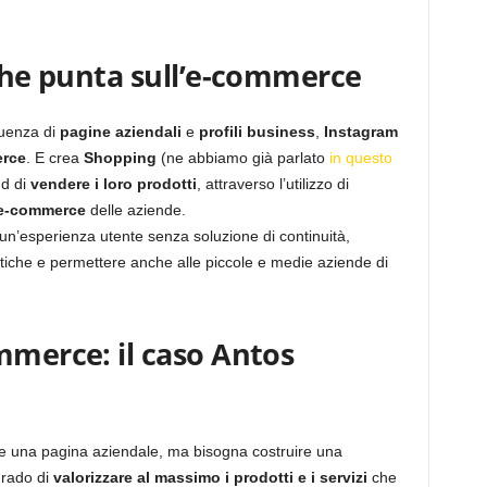
 che punta sull’e-commerce
fluenza di
pagine aziendali
e
profili business
,
Instagram
rce
. E crea
Shopping
(ne abbiamo già parlato
in questo
nd di
vendere i loro prodotti
, attraverso l’utilizzo di
ti e-commerce
delle aziende.
e un’esperienza utente senza soluzione di continuità,
stiche e permettere anche alle piccole e medie aziende di
mmerce: il caso Antos
re una pagina aziendale, ma bisogna costruire una
grado di
valorizzare al massimo i prodotti e i servizi
che