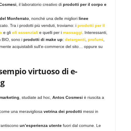
Cosmesi
, il laboratorio creativo di
prodotti per il corpo e
 del Monferrato
, nonché una delle migliori
linee
to. Tra i prodotti più venduti, troviamo: i
prodotti per il
o
e gli
oli essenziali
e quelli per i
massaggi
. Interessanti,
% BIO, sono i
prodotti di make up
:
detergenti
,
profumi
,
mente acquistabili sull’e-commerce del sito… oppure su
empio virtuoso di e-
ng
 marketing
, studiate ad hoc,
Antos Cosmesi
è riuscita a
i, come una meravigliosa
vetrina dei prodotti
messi in
antiscono
un’esperienza utente
fuori dal comune. Le