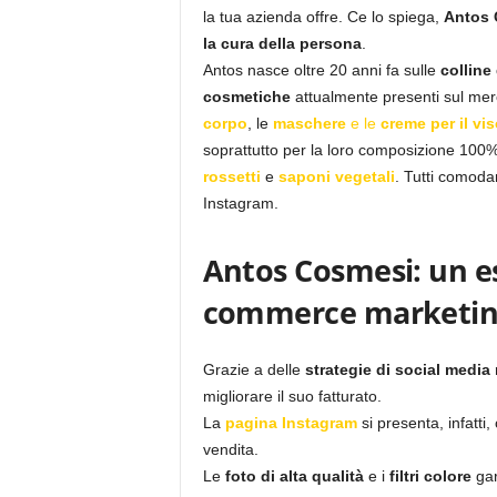
la tua azienda offre. Ce lo spiega,
Antos 
la cura della persona
.
Antos nasce oltre 20 anni fa sulle
colline
cosmetiche
attualmente presenti sul merca
corpo
, le
maschere
e le
creme per il vis
soprattutto per la loro composizione 100
rossetti
e
saponi vegetali
. Tutti comoda
Instagram.
Antos Cosmesi: un es
commerce marketi
Grazie a delle
strategie di social media
migliorare il suo fatturato.
La
pagina Instagram
si presenta, infatt
vendita.
Le
foto di alta qualità
e i
filtri colore
gar