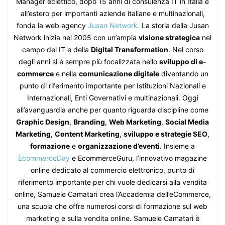
Manager eclettico, dopo 15 anni di consulenza IT in Italia e
all’estero per importanti aziende italiane e multinazionali,
fonda la web agency
Jusan Network.
La storia della Jusan
Network inizia nel 2005 con un’ampia
visione strategica
nel
campo del IT e della
Digital Transformation
. Nel corso
degli anni si è sempre più focalizzata nello
sviluppo di e-
commerce
e nella
comunicazione digitale
diventando un
punto di riferimento importante per Istituzioni Nazionali e
Internazionali, Enti Governativi e multinazionali. Oggi
all’avanguardia anche per quanto riguarda discipline come
Graphic Design
,
Branding
,
Web Marketing
,
Social Media
Marketing
,
Content Marketing
,
sviluppo e strategie SEO
,
formazione
e
organizzazione d’eventi
. Insieme a
EcommerceDay
e EcommerceGuru, l’innovativo magazine
online dedicato al commercio elettronico, punto di
riferimento importante per chi vuole dedicarsi alla vendita
online, Samuele Camatari crea l’Accademia dell’eCommerce,
una scuola che offre numerosi corsi di formazione sul web
marketing e sulla vendita online. Samuele Camatari è