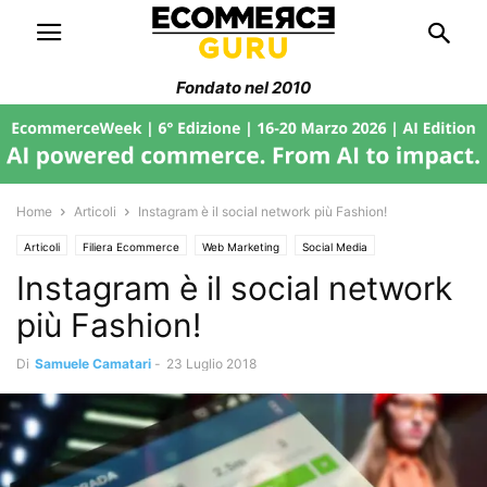
Fondato nel 2010
Home
Articoli
Instagram è il social network più Fashion!
Articoli
Filiera Ecommerce
Web Marketing
Social Media
Instagram è il social network
più Fashion!
Di
Samuele Camatari
-
23 Luglio 2018