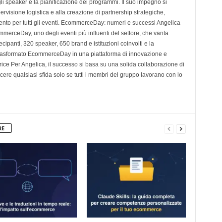
gli speaker e la pianificazione dei programmi. Il suo impegno si
ervisione logistica e alla creazione di partnership strategiche,
mento per tutti gli eventi. EcommerceDay: numeri e successi Angelica
merceDay, uno degli eventi più influenti del settore, che vanta
ecipanti, 320 speaker, 650 brand e istituzioni coinvolti e la
 trasformato EcommerceDay in una piattaforma di innovazione e
trice Per Angelica, il successo si basa su una solida collaborazione di
re qualsiasi sfida solo se tutti i membri del gruppo lavorano con lo
RE