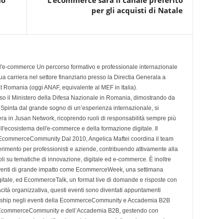
no
L’ecommerce sarà il canale preferito
per gli acquisti di Natale
ell'e-commerce Un percorso formativo e professionale internazionale
a carriera nel settore finanziario presso la Directia Generala a
at Romania (oggi ANAF, equivalente al MEF in Italia).
o il Ministero della Difesa Nazionale in Romania, dimostrando da
. Spinta dal grande sogno di un’esperienza internazionale, si
rriera in Jusan Network, ricoprendo ruoli di responsabilità sempre più
ell'ecosistema dell'e-commerce e della formazione digitale. Il
 EcommerceCommunity Dal 2010, Angelica Maftei coordina il team
ferimento per professionisti e aziende, contribuendo attivamente alla
oli su tematiche di innovazione, digitale ed e-commerce. È inoltre
i eventi di grande impatto come EcommerceWeek, una settimana
igitale, ed EcommerceTalk, un format live di domande e risposte con
acità organizzativa, questi eventi sono diventati appuntamenti
rship negli eventi della EcommerceCommunity e Accademia B2B
ella EcommerceCommunity e dell’Accademia B2B, gestendo con