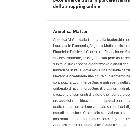
E-commerce Guru, il portale italia
dello shopping online
Angelica Maftei
Angelica Maftei: dalla finanza alla leadership n
Laureata in Economia, Angelica Maftei inizia la su
Finantelor Publice si Controlului Financiar de St
Successivamente, prosegue il suo percorso press
subito le sue capacità organizzative e analitiche
trasferisce in Italia, dove avvia una brillante ca
rilevanti e diventando una figura di riferimento n
contributo a EcommerceGuru e agli eventi della
editoriale di EcommerceGuru.it, piattaforma di ri
creazione di contenuti di valore e scrivendo artic
protagonista nell'ideazione e nella gestione d
dedicata alla formazione verticale sui temi del d
esperti del settore. Grazie alla sua visione e cap
imperdibili per la EcommerceCommunity. Leade
Angelica coordina l’intera attività didattica d