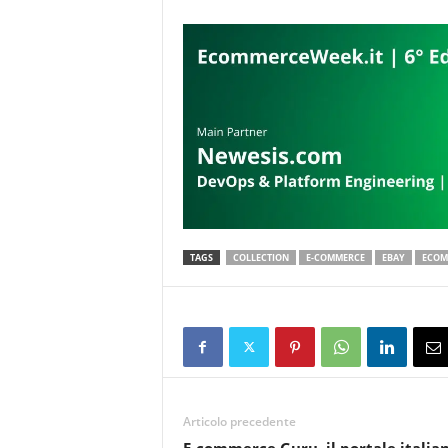
TAGS
COLLECTION
E-COMMERCE
EBAY
ECOM
Articolo precedente