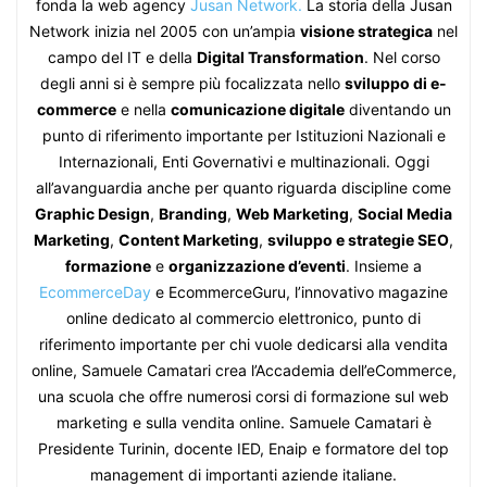
fonda la web agency
Jusan Network.
La storia della Jusan
Network inizia nel 2005 con un’ampia
visione strategica
nel
campo del IT e della
Digital Transformation
. Nel corso
degli anni si è sempre più focalizzata nello
sviluppo di e-
commerce
e nella
comunicazione digitale
diventando un
punto di riferimento importante per Istituzioni Nazionali e
Internazionali, Enti Governativi e multinazionali. Oggi
all’avanguardia anche per quanto riguarda discipline come
Graphic Design
,
Branding
,
Web Marketing
,
Social Media
Marketing
,
Content Marketing
,
sviluppo e strategie SEO
,
formazione
e
organizzazione d’eventi
. Insieme a
EcommerceDay
e EcommerceGuru, l’innovativo magazine
online dedicato al commercio elettronico, punto di
riferimento importante per chi vuole dedicarsi alla vendita
online, Samuele Camatari crea l’Accademia dell’eCommerce,
una scuola che offre numerosi corsi di formazione sul web
marketing e sulla vendita online. Samuele Camatari è
Presidente Turinin, docente IED, Enaip e formatore del top
management di importanti aziende italiane.