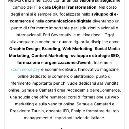
Network inizia nel 2005 con un’ampia
visione strategica
nel
campo del IT e della
Digital Transformation
. Nel corso
degli anni si è sempre più focalizzata nello
sviluppo di e-
commerce
e nella
comunicazione digitale
diventando un
punto di riferimento importante per Istituzioni Nazionali e
Internazionali, Enti Governativi e multinazionali. Oggi
all’avanguardia anche per quanto riguarda discipline come
Graphic Design
,
Branding
,
Web Marketing
,
Social Media
Marketing
,
Content Marketing
,
sviluppo e strategie SEO
,
formazione
e
organizzazione d’eventi
. Insieme a
EcommerceDay
e EcommerceGuru, l’innovativo magazine
online dedicato al commercio elettronico, punto di
riferimento importante per chi vuole dedicarsi alla vendita
online, Samuele Camatari crea l’Accademia dell’eCommerce,
una scuola che offre numerosi corsi di formazione sul web
marketing e sulla vendita online. Samuele Camatari è
Presidente Turinin, docente IED, Enaip e formatore del top
management di importanti aziende italiane.