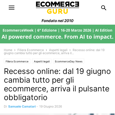
Fondato nel 2010
Home
Filiera Ecommerce
Aspetti legali
Recesso online: dal 19
giugno cambia tutto per gli ecommerce, arriva il...
Filiera Ecommerce
Aspetti legali
EcommerceDay News
Recesso online: dal 19 giugno
cambia tutto per gli
ecommerce, arriva il pulsante
obbligatorio
Di
Samuele Camatari
-
19 Giugno 2026